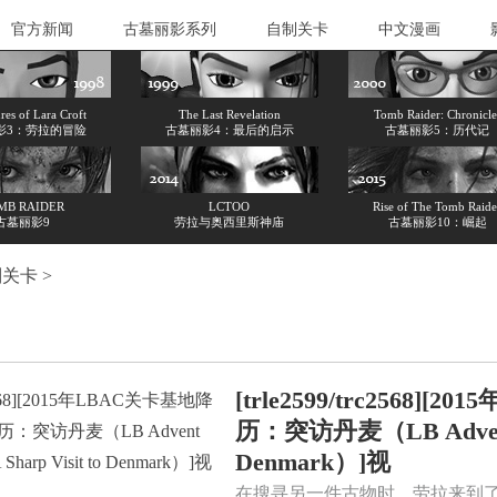
官方新闻
古墓丽影系列
自制关卡
中文漫画
es of Lara Croft
The Last Revelation
Tomb Raider: Chronicle
影3：劳拉的冒险
古墓丽影4：最后的启示
古墓丽影5：历代记
MB RAIDER
LCTOO
Rise of The Tomb Raide
古墓丽影9
劳拉与奥西里斯神庙
古墓丽影10：崛起
制关卡
>
[trle2599/trc256
历：突访丹麦（LB Advent Cal
Denmark）]视
在搜寻另一件古物时，劳拉来到