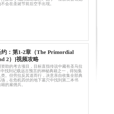
她不会在圣诞节前后空手出现。
原始圣约：第1-2章（The Primordial
1 and 2）]视频攻略
明资助的考古项目，目标直指传说中藏有圣马拉
墓中找到记载远古预言的神秘典籍之一，得知集
人类。但劳拉反其道而行，决意亲自收集全部典
石场，在危机四伏的地下墓穴中找到第二本书
典籍的雇佣兵。