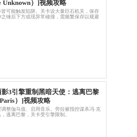
he Unknown）]视频攻略
步皆可能触发陷阱。关卡设大量巨石机关，保存
神之锤后下方或现异常碰撞，需频繁保存以规避
19][古墓丽影3引擎重制黑暗天使：逃离巴黎
m Paris）]视频攻略
提醒调整伽马值、启用音乐。劳拉被指控谋杀冯·克
名，逃离巴黎，关卡受引擎限制。