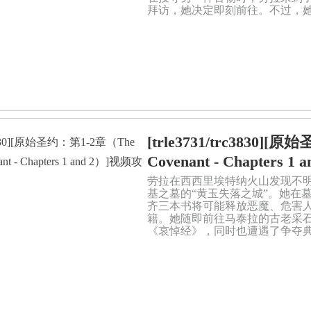
拜访，她决定即刻前往。不过，
[trle3731/trc3830][
Covenant - Chapters 
劳拉在西西里埃特纳火山发现不
基之墓的“黄玉失落之城”。她在
齐三本书将可能释放恶魔、危害
籍。她随即前往马泰拉的古老采
《哀悼经》，同时也遭遇了争夺