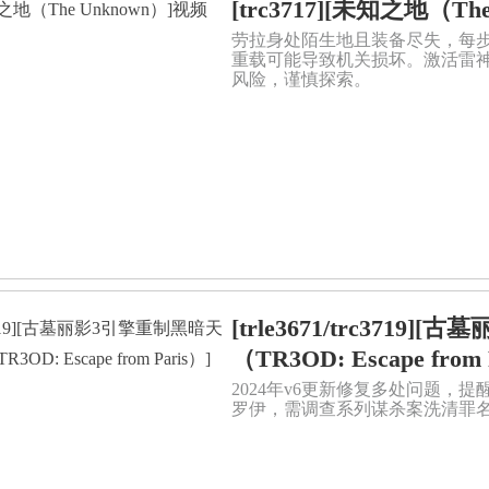
[trc3717][未知之地（T
劳拉身处陌生地且装备尽失，每
重载可能导致机关损坏。激活雷
风险，谨慎探索。
[trle3671/trc37
（TR3OD: Escape fro
2024年v6更新修复多处问题，
罗伊，需调查系列谋杀案洗清罪