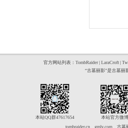
官方网站列表：
TombRaider
|
LaraCroft
|
Twi
“古墓丽影”是古墓
本站QQ群47617654
本站官方微
tombraider.cn
gmly.com
古墓丽