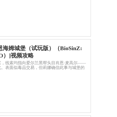
霍恩海姆城堡（试玩版）（BioSinZ:
DEMO）]视频攻略
，线索均指向爱尔兰黑帮头目肖恩·麦高尔——
此。表面似毒品交易，但莉娜确信此事与城堡的