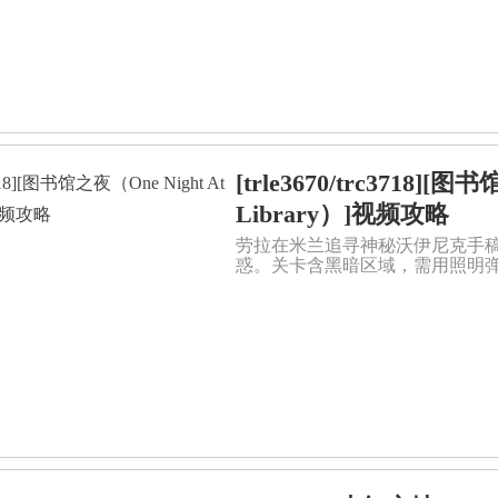
[trle3670/trc3718][图
Library）]视频攻略
劳拉在米兰追寻神秘沃伊尼克手
惑。关卡含黑暗区域，需用照明