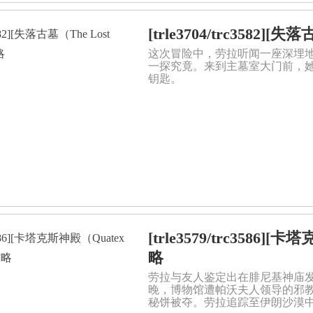
[trle3704/trc3582]
这次冒险中，劳拉听闻一座深埋
一探究竟。来到主墓室大门前，
钥匙。
[trle3579/trc3586]
略
劳拉与友人鉴定出在腓尼基神庙发
晚，博物馆遭帕沃夫人领导的邪
秘饼被夺。劳拉追踪至伊朗沙漠