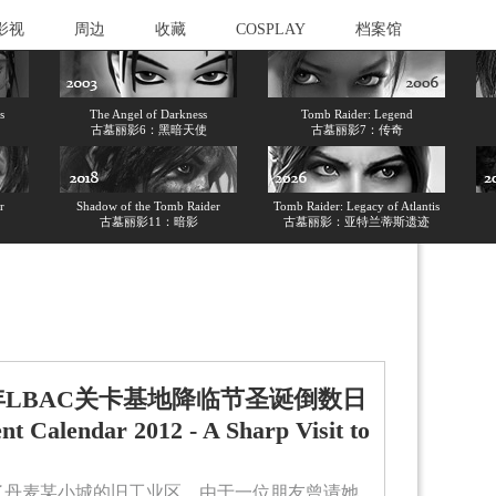
影视
周边
收藏
COSPLAY
档案馆
s
The Angel of Darkness
Tomb Raider: Legend
古墓丽影6：黑暗天使
古墓丽影7：传奇
r
Shadow of the Tomb Raider
Tomb Raider: Legacy of Atlantis
古墓丽影11：暗影
古墓丽影：亚特兰蒂斯遗迹
8][2015年LBAC关卡基地降临节圣诞倒数日
endar 2012 - A Sharp Visit to
了丹麦某小城的旧工业区。由于一位朋友曾请她