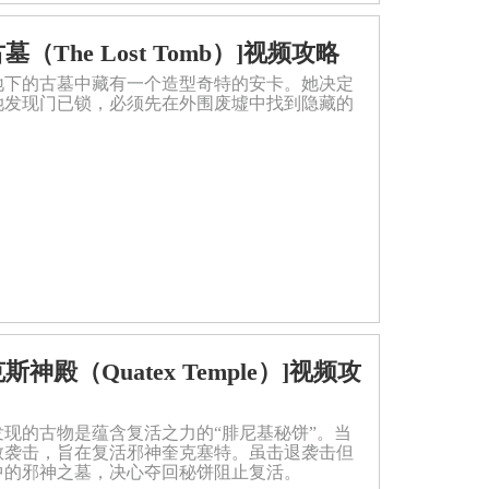
[失落古墓（The Lost Tomb）]视频攻略
地下的古墓中藏有一个造型奇特的安卡。她决定
她发现门已锁，必须先在外围废墟中找到隐藏的
[卡塔克斯神殿（Quatex Temple）]视频攻
现的古物是蕴含复活之力的“腓尼基秘饼”。当
教袭击，旨在复活邪神奎克塞特。虽击退袭击但
中的邪神之墓，决心夺回秘饼阻止复活。