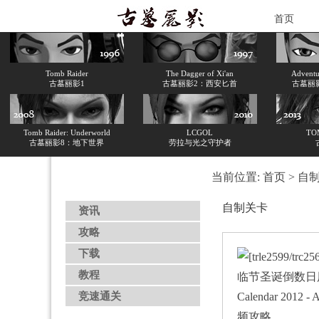
首页
Tomb Raider
The Dagger of Xi'an
Adventur
古墓丽影1
古墓丽影2：西安匕首
古墓丽
Tomb Raider: Underworld
LCGOL
TO
古墓丽影8：地下世界
劳拉与光之守护者
当前位置:
首页
>
自
自制关卡
资讯
攻略
下载
教程
竞速通关