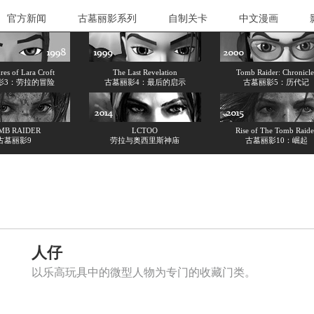
官方新闻
古墓丽影系列
自制关卡
中文漫画
es of Lara Croft
The Last Revelation
Tomb Raider: Chronicle
影3：劳拉的冒险
古墓丽影4：最后的启示
古墓丽影5：历代记
MB RAIDER
LCTOO
Rise of The Tomb Raide
古墓丽影9
劳拉与奥西里斯神庙
古墓丽影10：崛起
人仔
以乐高玩具中的微型人物为专门的收藏门类。