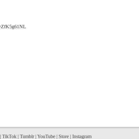
ZixyZfK5g61NL
|
TikTok
|
Tumblr
|
YouTube
|
Store
|
Instagram