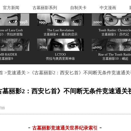
官方新闻
古墓丽影系列
自制关卡
中文漫画
es of Lara Croft
The Last Revelation
Tomb Raider: Chronicle
影3：劳拉的冒险
古墓丽影4：最后的启示
古墓丽影5：历代记
MB RAIDER
LCTOO
Rise of The Tomb Raide
古墓丽影9
劳拉与奥西里斯神庙
古墓丽影10：崛起
首
>
竞速通关
>《古墓丽影2：西安匕首》不间断无条件竞速通关
古墓丽影2：西安匕首》不间断无条件竞速通关
2709
-
-
古墓丽影竞速通关世界纪录索引