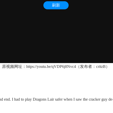
原视频网址：
https://youtu.be/qVDP6j8Nvc4
（发布者：critzB）
 end. I had to play Dragons Lair safer when I saw the cracker guy de-