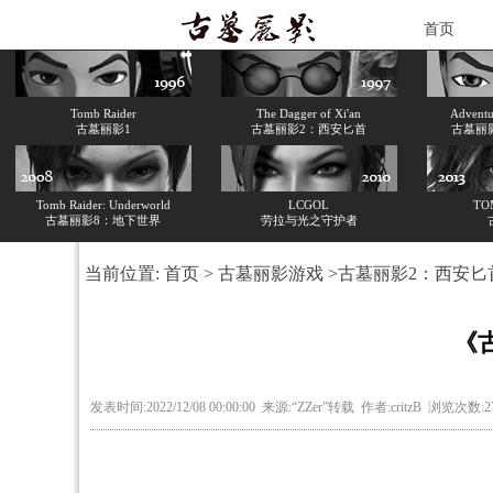
首页
Tomb Raider
The Dagger of Xi'an
Adventur
古墓丽影1
古墓丽影2：西安匕首
古墓丽
Tomb Raider: Underworld
LCGOL
TO
古墓丽影8：地下世界
劳拉与光之守护者
当前位置:
首页
>
古墓丽影游戏
>
古墓丽影2：西安匕
《
发表时间:2022/12/08 00:00:00 来源:“ZZer”转载 作者:critzB 浏览次数: