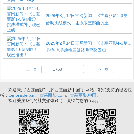
2026年3月12日官网新闻：《古墓丽影1-3复刻版》挑战模式补丁现已上线
借助挑战模式，让原版三部曲的重
2025年2月14日官网新闻：《古墓丽影4-6复刻版》现已推出！
劳拉·克劳馥携三部经典冒险回归
上一页
下一页
欢迎来到“古墓丽影”（原“古墓丽影中国”）网站！我们支持的域名包
括：
tombraider.cn
、
古墓丽影.com
、
古墓丽影.中国
。
欢迎关注我们的社交媒体账号，期待与您的互动。