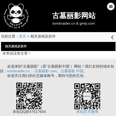
古墓丽影网站
tombraider.cn & gmly.com
当前位置：
首页
> 相关游戏及软件
󰊒
相关游戏及软件
本类别没有文章！
欢迎来到“古墓丽影”（原“古墓丽影中国”）网站！我们支持的域名包
括：
tombraider.cn
、
古墓丽影.com
、
古墓丽影.中国
。
欢迎关注我们的社交媒体账号，期待与您的互动。
本站QQ群47617654
本站官方微博